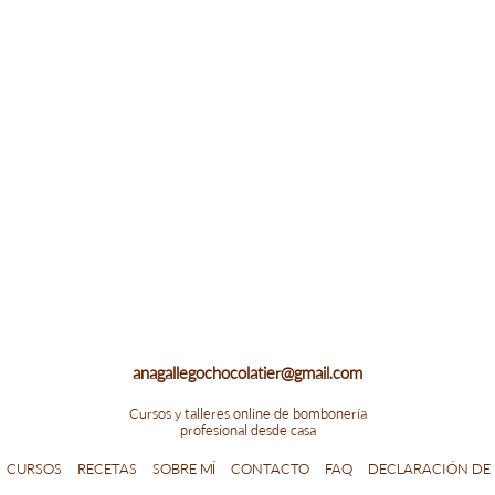
anagallegochocolatier@gmail.com
Cursos y talleres online de bombonería
profesional desde casa
A
CURSOS
RECETAS
SOBRE MÍ
CONTACTO
FAQ
DECLARACIÓN DE